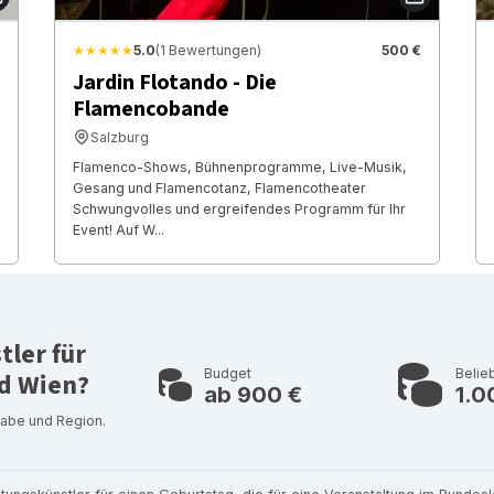
★★★★★
5.0
(1 Bewertungen)
500 €
Jardin Flotando - Die
Flamencobande
Salzburg
Flamenco-Shows, Bühnenprogramme, Live-Musik,
Gesang und Flamencotanz, Flamencotheater
Schwungvolles und ergreifendes Programm für Ihr
Event! Auf W...
ler für
Budget
Belie
nd Wien?
ab 900 €
1.0
gabe und Region.