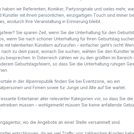
haben wir Referenten, Komiker, Partyoriginale und vieles mehr, was
d Künstler mit ihrem persönlichen, einzigartigen Touch sind immer be
s, wodurch Ihre Veranstaltung in Erinnerung bleibt.
gsfeier? Sie sparen Zeit, wenn Sie die Unterhaltung für den Geburts
nlos, wenn Sie nach schöner Unterhaltung für Ihren Geburtstag suche
e mit talentierten Künstlern aufzurufen – einfacher geht’s nicht! Wen
 nach zu dem passt, wonach Sie suchen, wählen Sie den Künstler le
 zu besprechen. In Österreich zählen wir zu den größten im Bereich
anderem Geburtstagsfeiern, so dass Sie die Unterhaltung ruhigen Ge
nen.
rtale in der Alpenrepublik finden Sie bei Eventzone, wo ein
vatpersonen und Firmen sowie für Junge und Alte auf Sie wartet.
eressante Entertainer aller relevanter Kategorien vor, so dass Sie di
e betreiben müssen – wohlgemerkt müssen Sie keine anfallende Geb
kingagentur, wo die Angebote an einer Stelle versammelt sind.
stler entschlossen, da wir viel Traffic von zahlreichen Kunden hab