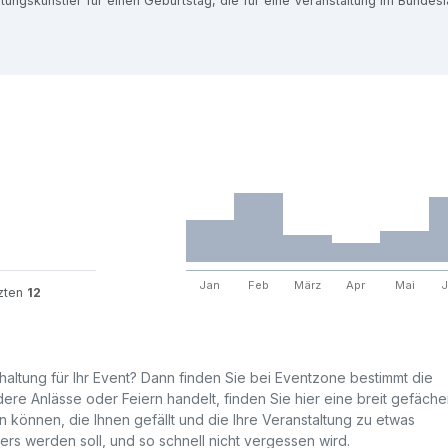
ltungskünstler für einen Geburtstag, die für eine Veranstaltung im Bund
Jan
Feb
März
Apr
Mai
J
tzten
12
altung für Ihr Event? Dann finden Sie bei Eventzone bestimmt die
ere Anlässe oder Feiern handelt, finden Sie hier eine breit gefäche
 können, die Ihnen gefällt und die Ihre Veranstaltung zu etwas
 werden soll, und so schnell nicht vergessen wird.