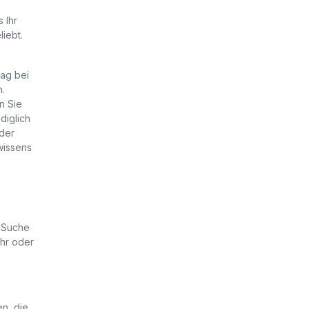
 Ihr
liebt.
tag bei
n.
n Sie
diglich
 der
wissens
e Suche
ühr oder
en, die