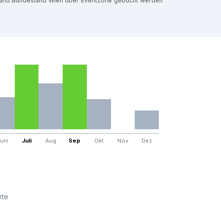
esland Bundesland Wien über Eventzone gebucht werden
uni
Juli
Aug
Sep
Okt
Nov
Dez
rte