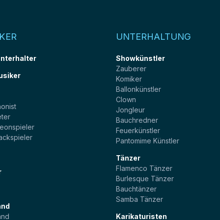
KER
UNTERHALTUNG
unterhalter
Showkünstler
Zauberer
usiker
Komiker
Ballonkünstler
t
Clown
onist
Jongleur
ter
Bauchredner
eonspieler
Feuerkünstler
ackspieler
Pantomime Künstler
Tänzer
Flamenco Tänzer
r
Burlesque Tänzer
Bauchtänzer
Samba Tänzer
and
and
Karikaturisten