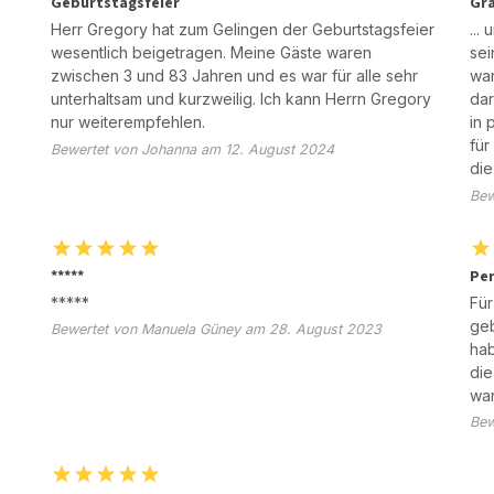
Geburtstagsfeier
Gra
Herr Gregory hat zum Gelingen der Geburtstagsfeier
...
wesentlich beigetragen. Meine Gäste waren
sei
zwischen 3 und 83 Jahren und es war für alle sehr
war
unterhaltsam und kurzweilig. Ich kann Herrn Gregory
dar
nur weiterempfehlen.
in 
für
Bewertet von Johanna am 12. August 2024
die
Bew
*****
Per
*****
Für
geb
Bewertet von Manuela Güney am 28. August 2023
hab
die
war
Bew