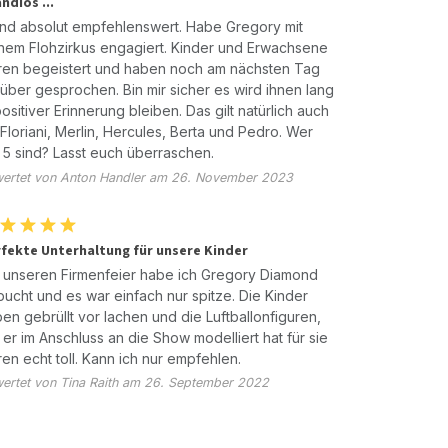
ndios ...
 und absolut empfehlenswert. Habe Gregory mit
nem Flohzirkus engagiert. Kinder und Erwachsene
en begeistert und haben noch am nächsten Tag
über gesprochen. Bin mir sicher es wird ihnen lang
positiver Erinnerung bleiben. Das gilt natürlich auch
 Floriani, Merlin, Hercules, Berta und Pedro. Wer
 5 sind? Lasst euch überraschen.
ertet von Anton Handler am 26. November 2023
fekte Unterhaltung für unsere Kinder
 unseren Firmenfeier habe ich Gregory Diamond
ucht und es war einfach nur spitze. Die Kinder
en gebrüllt vor lachen und die Luftballonfiguren,
 er im Anschluss an die Show modelliert hat für sie
en echt toll. Kann ich nur empfehlen.
ertet von Tina Raith am 26. September 2022