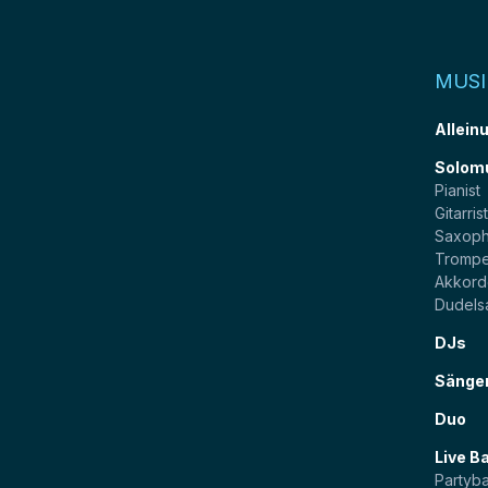
MUSI
Allein
Solom
Pianist
Gitarris
Saxoph
Trompe
Akkord
Dudels
DJs
Sänge
Duo
Live B
Partyb