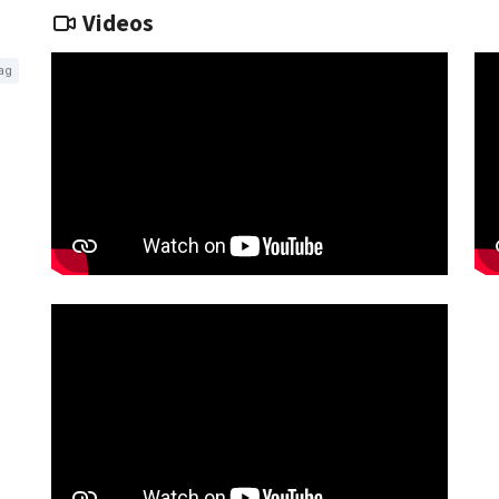
Videos
ag