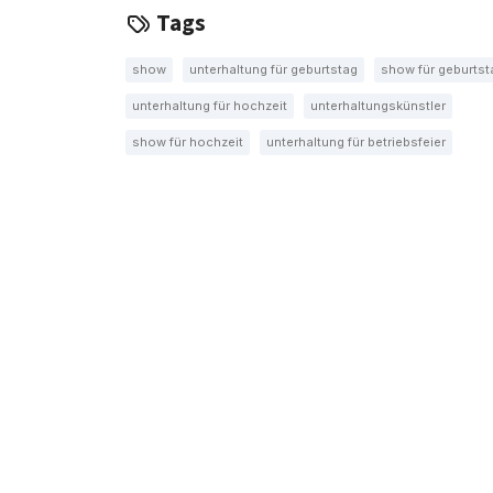
Tags
show
unterhaltung für geburtstag
show für geburtst
unterhaltung für hochzeit
unterhaltungskünstler
show für hochzeit
unterhaltung für betriebsfeier