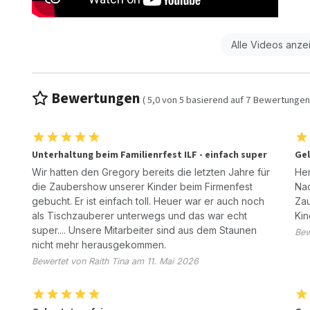
Alle Videos anze
Bewertungen
(
5,0
von
5
basierend auf
7
Bewertungen
Unterhaltung beim Familienrfest ILF - einfach super
Ge
Wir hatten den Gregory bereits die letzten Jahre für
Her
die Zaubershow unserer Kinder beim Firmenfest
Nac
gebucht. Er ist einfach toll. Heuer war er auch noch
Zau
als Tischzauberer unterwegs und das war echt
Kin
super.... Unsere Mitarbeiter sind aus dem Staunen
Bew
nicht mehr herausgekommen.
Bewertet von Raith Tina am 11. Mai 2026