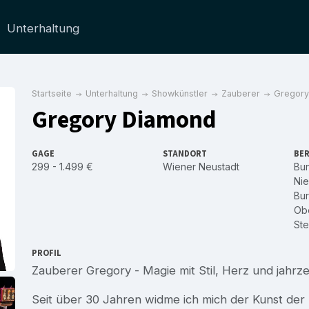
Unterhaltung
Startseite
Unterhaltung
Showkünstler
Zauberer
Gregory
Gregory Diamond
GAGE
STANDORT
BER
299 - 1.499 €
Wiener Neustadt
Bu
Nie
Bu
Obe
Ste
PROFIL
Zauberer Gregory - Magie mit Stil, Herz und jahrz
Seit über 30 Jahren widme ich mich der Kunst der 