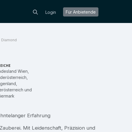
Für Anbietende
Login
 Diamond
EICHE
ndesland Wien
,
derösterreich
,
rgenland
,
rösterreich
und
iermark
ehntelanger Erfahrung
Zauberei. Mit Leidenschaft, Präzision und