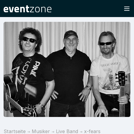
Startseite
Musiker
Live Band
x-fears