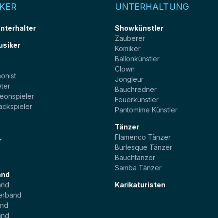
KER
UNTERHALTUNG
unterhalter
Showkünstler
Zauberer
usiker
Komiker
Ballonkünstler
t
Clown
onist
Jongleur
ter
Bauchredner
eonspieler
Feuerkünstler
ackspieler
Pantomime Künstler
Tänzer
Flamenco Tänzer
r
Burlesque Tänzer
Bauchtänzer
Samba Tänzer
and
and
Karikaturisten
erband
and
and