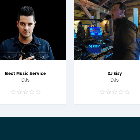
Best Music Service
DJ Eisy
DJs
DJs