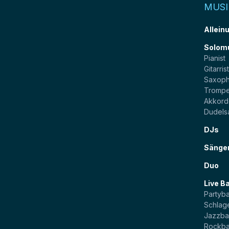
MUSI
Allein
Solom
Pianist
Gitarris
Saxoph
Trompe
Akkord
Dudels
DJs
Sänge
Duo
Live B
Partyb
Schlag
Jazzb
Rockb