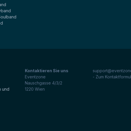
and
yband
Soulband
nd
Kontaktieren Sie uns
support@eventzone
Eventzone
- Zum Kontaktformu
Nauschgasse 4/3/2
n und
1220
Wien