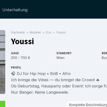
Unterhaltung
Startseite
Musiker
DJs
Youssi
Youssi
GAGE
STANDORT
BER
200 - 700 €
Wien
Bu
PROFIL
🎧 DJ für Hip Hop • RnB • Afro
Ich bringe die Vibes — du bringst die Crowd 🔥
Ob Geburtstag, Hausparty oder Event: Ich sorge f
Nur Banger. Keine Langeweile.
Komplette Beschreibun