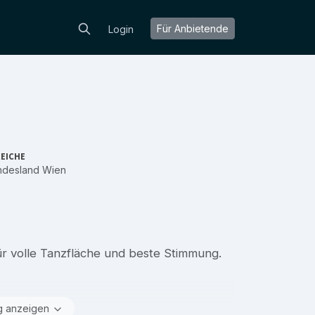
Für Anbietende
Login
EICHE
ndesland Wien
ür volle Tanzfläche und beste Stimmung.
g anzeigen