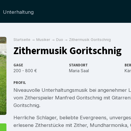
Unterhaltung
Startseite
Musiker
Duo
Zithermusik Goritschnig
Zithermusik Goritschnig
GAGE
STANDORT
BER
200 - 800 €
Maria Saal
Kär
PROFIL
Niveauvolle Unterhaltungsmusik bei angenehmer L
vom Zitherspieler Manfred Goritschnig mit Gitarre
Goritschnig.
Herrliche Schlager, beliebte Evergreens, unvergess
erlesene Zitherstücke mit Zither, Mundharmonika, 