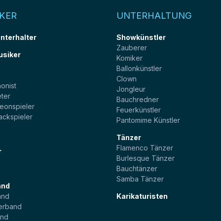
KER
UNTERHALTUNG
unterhalter
Showkünstler
Zauberer
usiker
Komiker
Ballonkünstler
t
Clown
onist
Jongleur
ter
Bauchredner
eonspieler
Feuerkünstler
ackspieler
Pantomime Künstler
Tänzer
Flamenco Tänzer
r
Burlesque Tänzer
Bauchtänzer
Samba Tänzer
and
and
Karikaturisten
erband
and