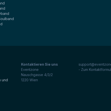
and
and
yband
Soulband
nd
Kontaktieren Sie uns
support@eventzone
Eventzone
- Zum Kontaktformu
Nauschgasse 4/3/2
n und
1220
Wien