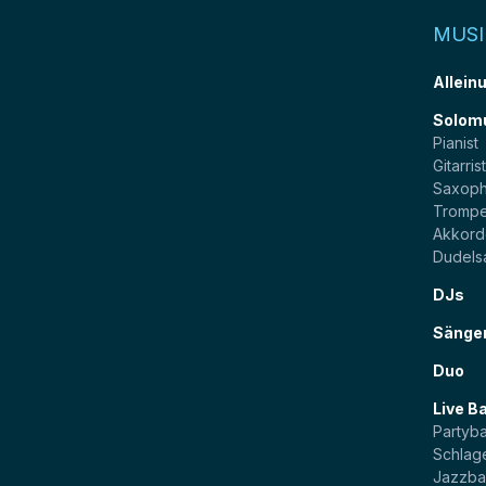
MUSI
Allein
Solom
Pianist
Gitarris
Saxoph
Trompe
Akkord
Dudels
DJs
Sänge
Duo
Live B
Partyb
Schlag
Jazzb