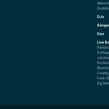
Akkord
Dudels
DJs
Sänge
Duo
Live B
Partyb
Schlag
Jazzb
Rockb
Bluesb
Countr
Funk-/
Big Ba