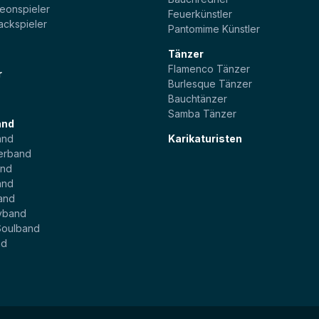
eonspieler
Feuerkünstler
ackspieler
Pantomime Künstler
Tänzer
Flamenco Tänzer
r
Burlesque Tänzer
Bauchtänzer
Samba Tänzer
and
and
Karikaturisten
erband
and
and
and
yband
Soulband
nd