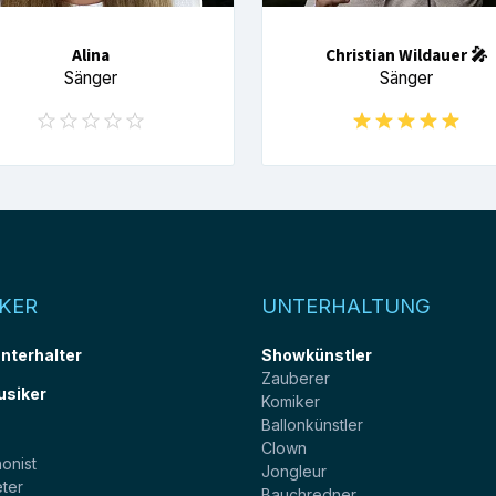
Alina
Christian Wildauer 🎤
Sänger
Sänger
KER
UNTERHALTUNG
unterhalter
Showkünstler
Zauberer
usiker
Komiker
Ballonkünstler
t
Clown
onist
Jongleur
ter
Bauchredner