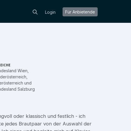
Für Anbietende
Login
EICHE
ndesland Wien
,
derösterreich
,
rösterreich
und
ndesland Salzburg
oll oder klassisch und festlich - ich
ite jedes Brautpaar von der Auswahl der