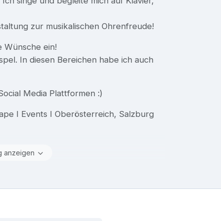
Ich singe und begleite mich auf Klavier,
staltung zur musikalischen Ohrenfreude!
re Wünsche ein!
pel. In diesen Bereichen habe ich auch
ocial Media Plattformen :)
gape I Events I Oberösterreich, Salzburg
g anzeigen