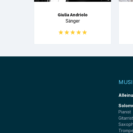
Giulia Andriolo
Sänger
MUSI
Allein
Solom
Pianist
Gitarris
Saxoph
Trompe