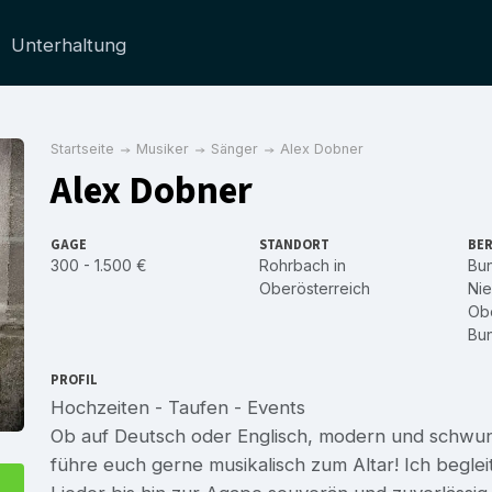
Unterhaltung
Startseite
Musiker
Sänger
Alex Dobner
Alex Dobner
GAGE
STANDORT
BER
300 - 1.500 €
Rohrbach in
Bu
Oberösterreich
Nie
Obe
Bu
PROFIL
Hochzeiten - Taufen - Events
Ob auf Deutsch oder Englisch, modern und schwungv
führe euch gerne musikalisch zum Altar! Ich begle