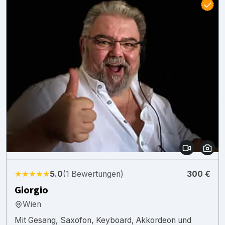
★★★★★
5.0
(1 Bewertungen)
300 €
Giorgio
Wien
Mit Gesang, Saxofon, Keyboard, Akkordeon und