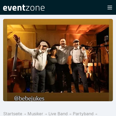
Startseite
Musiker
Live Band
Partyband