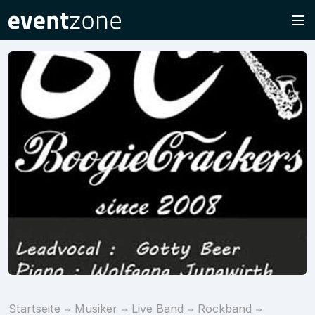
Startseite
Musiker
Live Band
Rockband