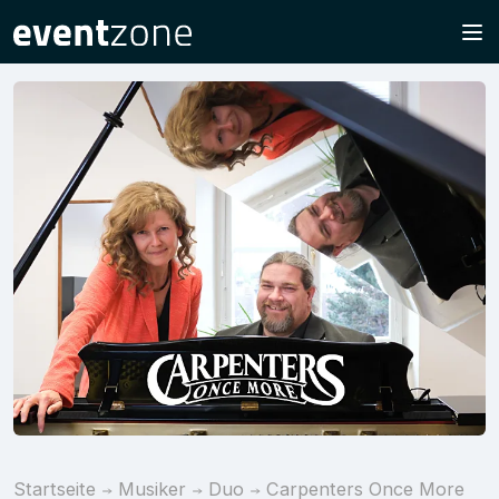
Startseite
Musiker
Duo
Carpenters Once More