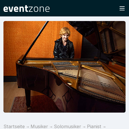
Startseite
Musiker
Solomusiker
Pianist