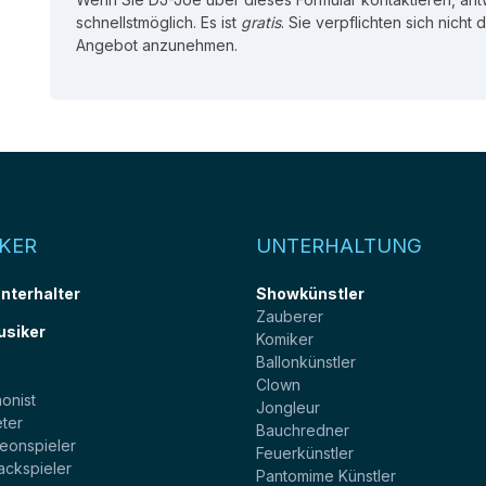
schnellstmöglich. Es ist
gratis
. Sie verpflichten sich nicht
Angebot anzunehmen.
KER
UNTERHALTUNG
unterhalter
Showkünstler
Zauberer
usiker
Komiker
Ballonkünstler
t
Clown
onist
Jongleur
ter
Bauchredner
eonspieler
Feuerkünstler
ackspieler
Pantomime Künstler