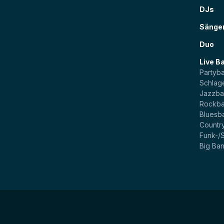
DJs
Sänge
Duo
Live B
Partyb
Schlag
Jazzb
Rockb
Bluesb
Countr
Funk-/
Big Ba