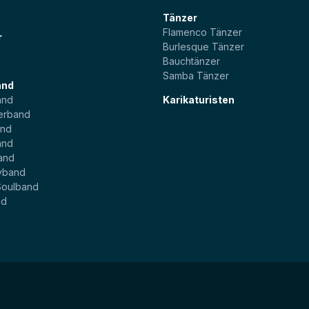
Tänzer
Flamenco Tänzer
r
Burlesque Tänzer
Bauchtänzer
Samba Tänzer
and
and
Karikaturisten
erband
and
and
and
yband
Soulband
nd