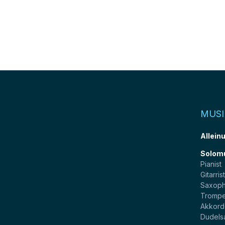
MUSI
Allein
Solom
Pianist
Gitarris
Saxoph
Trompe
Akkord
Dudels