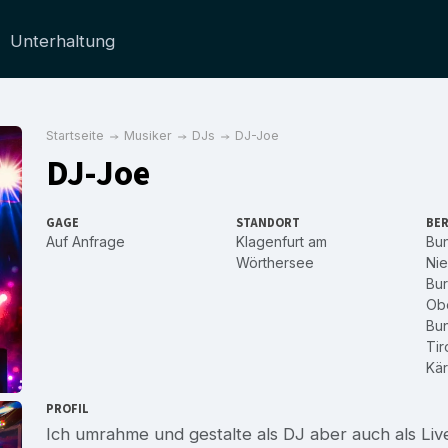
Unterhaltung
Startseite
Musiker
DJs
DJ-Joe
DJ-Joe
GAGE
STANDORT
BER
Auf Anfrage
Klagenfurt am
Bu
Wörthersee
Nie
Bu
Obe
Bu
Tir
Kär
PROFIL
Ich umrahme und gestalte als DJ aber auch als Li