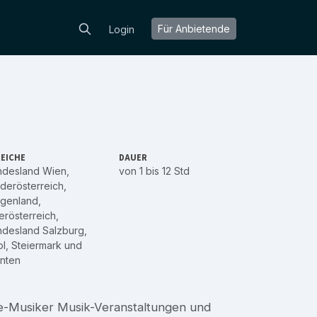
Für Anbietende
Login
EICHE
DAUER
ndesland Wien
,
von 1 bis 12 Std
derösterreich
,
rgenland
,
rösterreich
,
ndesland Salzburg
,
ol
,
Steiermark
und
nten
ve-Musiker Musik-Veranstaltungen und