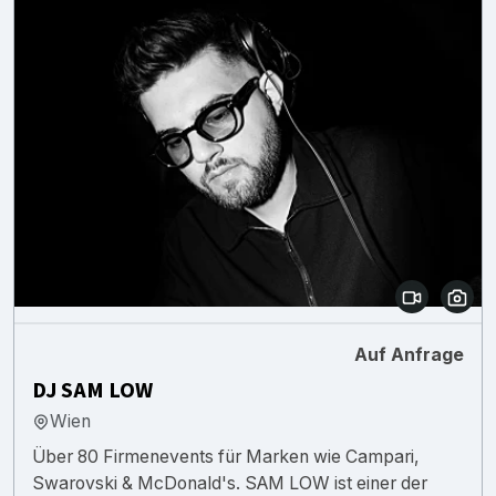
Auf Anfrage
DJ SAM LOW
Wien
Über 80 Firmenevents für Marken wie Campari,
Swarovski & McDonald's. SAM LOW ist einer der