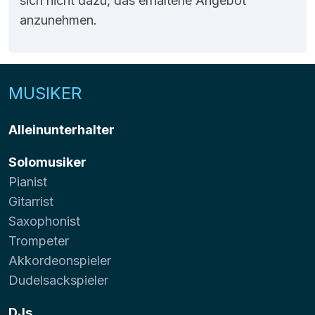
sich nicht dazu, das erhaltene Angebot
anzunehmen.
MUSIKER
Alleinunterhalter
Solomusiker
Pianist
Gitarrist
Saxophonist
Trompeter
Akkordeonspieler
Dudelsackspieler
DJs