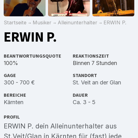
Startseite
Musiker
Alleinunterhalter
ERWIN P.
ERWIN P.
BEANTWORTUNGSQUOTE
REAKTIONSZEIT
100%
Binnen 7 Stunden
GAGE
STANDORT
300 - 700 €
St. Veit an der Glan
BEREICHE
DAUER
Kärnten
Ca. 3 - 5
PROFIL
ERWIN P. dein Alleinunterhalter aus
St.Veit/Glan in Kärnten für (fast) jede