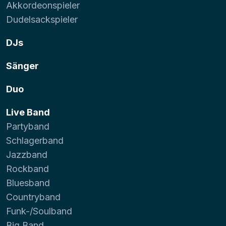
Akkordeonspieler
Dudelsackspieler
DJs
Sänger
Duo
Live Band
Partyband
Schlagerband
Jazzband
Rockband
Bluesband
Countryband
Funk-/Soulband
Big Band