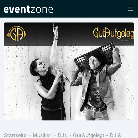
Startseite
Musiker
DJs
GutAufgelegt - DJ &