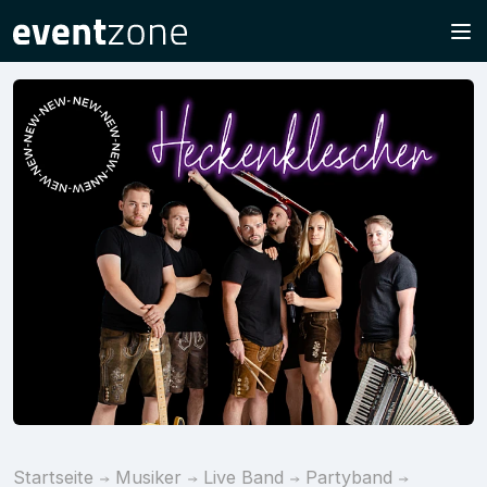
Startseite
Musiker
Live Band
Partyband