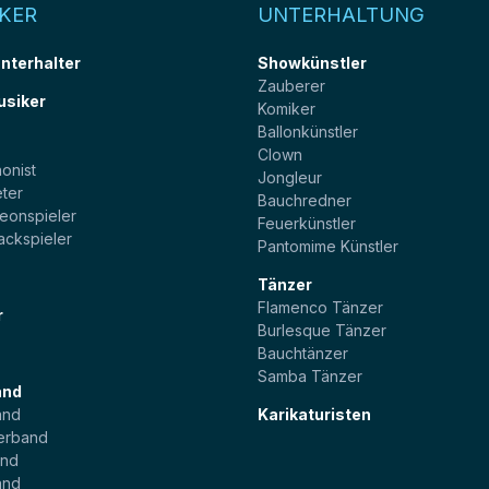
KER
UNTERHALTUNG
unterhalter
Showkünstler
Zauberer
usiker
Komiker
Ballonkünstler
t
Clown
onist
Jongleur
ter
Bauchredner
eonspieler
Feuerkünstler
ackspieler
Pantomime Künstler
Tänzer
Flamenco Tänzer
r
Burlesque Tänzer
Bauchtänzer
Samba Tänzer
and
and
Karikaturisten
erband
and
and