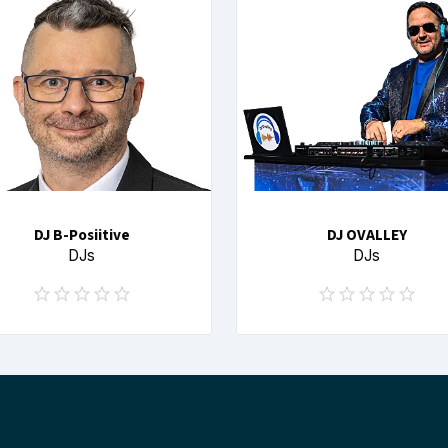
DJ B-Posiitive
DJ OVALLEY
DJs
DJs