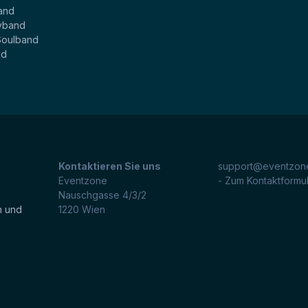
and
yband
Soulband
nd
Kontaktieren Sie uns
support@eventzone
Eventzone
- Zum Kontaktformu
Nauschgasse 4/3/2
n und
1220
Wien