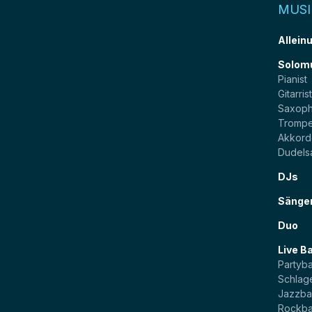
MUSI
Allein
Solom
Pianist
Gitarris
Saxoph
Trompe
Akkord
Dudels
DJs
Sänge
Duo
Live B
Partyb
Schlag
Jazzb
Rockb