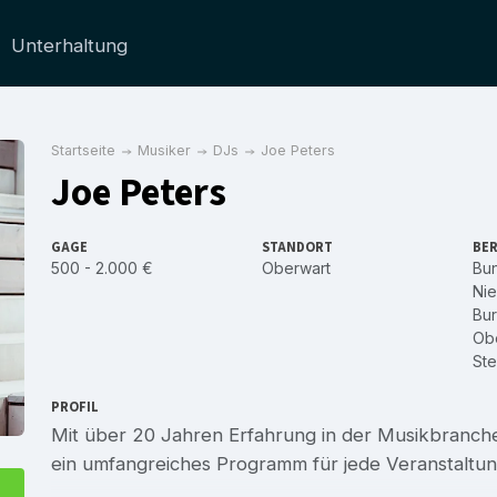
Unterhaltung
Startseite
Musiker
DJs
Joe Peters
Joe Peters
GAGE
STANDORT
BER
500 - 2.000 €
Oberwart
Bu
Nie
Bu
Obe
Ste
PROFIL
Mit über 20 Jahren Erfahrung in der Musikbranche
ein umfangreiches Programm für jede Veranstaltun