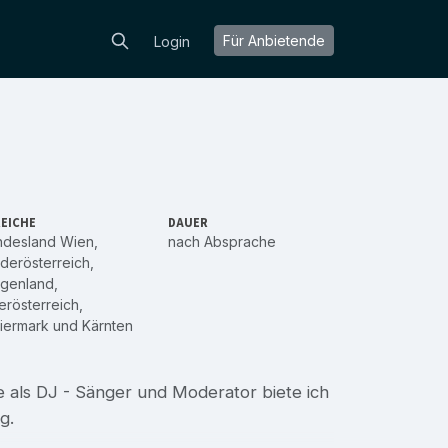
Für Anbietende
Login
EICHE
DAUER
ndesland Wien
,
nach Absprache
derösterreich
,
rgenland
,
rösterreich
,
iermark
und
Kärnten
 als DJ - Sänger und Moderator biete ich
g.