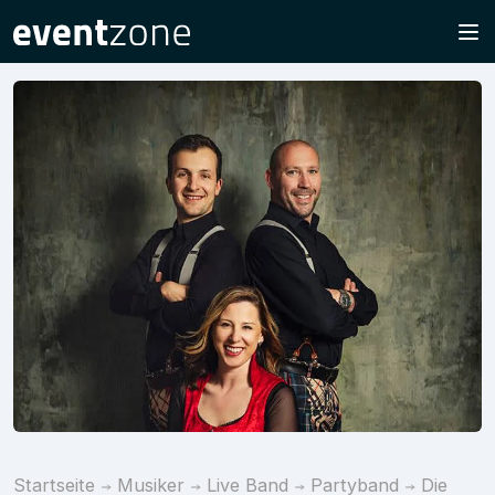
Startseite
Musiker
Live Band
Partyband
Die