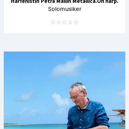
Harfenistin Petra Mallin Metallica.On harp.
Solomusiker