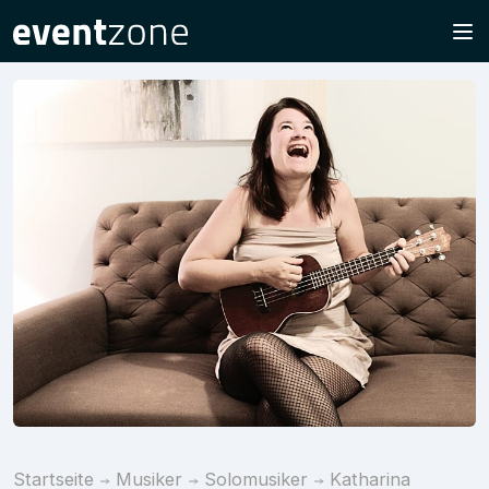
Startseite
Musiker
Solomusiker
Katharina