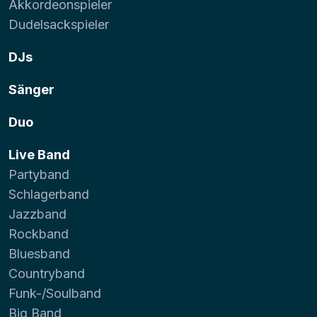
Akkordeonspieler
Dudelsackspieler
DJs
Sänger
Duo
Live Band
Partyband
Schlagerband
Jazzband
Rockband
Bluesband
Countryband
Funk-/Soulband
Big Band