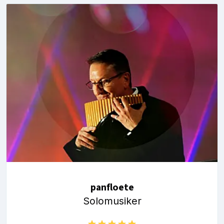
panfloete
Solomusiker