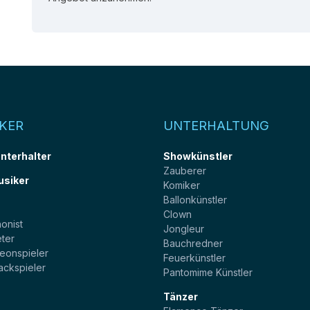
KER
UNTERHALTUNG
unterhalter
Showkünstler
Zauberer
usiker
Komiker
Ballonkünstler
t
Clown
onist
Jongleur
ter
Bauchredner
eonspieler
Feuerkünstler
ackspieler
Pantomime Künstler
Tänzer