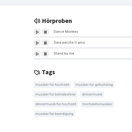
Hörproben
Dance Monkey
Sara perche ti amo
Stand by me
Tags
musiker für hochzeit
musiker für geburtstag
musiker für betriebsfeier
dinnermusik
dinnermusik für hochzeit
hochzeitsmusiker
musiker für beerdigung