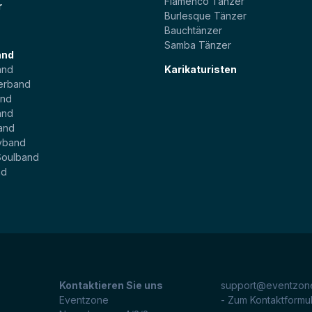
Flamenco Tänzer
r
Burlesque Tänzer
Bauchtänzer
Samba Tänzer
and
and
Karikaturisten
erband
and
and
and
yband
Soulband
nd
Kontaktieren Sie uns
support@eventzone
Eventzone
- Zum Kontaktformu