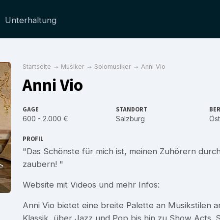
Unterhaltung
Startseite
Musiker
Solomusiker
Anni Vio
Anni Vio
GAGE
STANDORT
BER
600 - 2.000 €
Salzburg
Öst
PROFIL
"Das Schönste für mich ist, meinen Zuhörern durch
zaubern! "
Website mit Videos und mehr Infos:
Anni Vio bietet eine breite Palette an Musikstilen 
Klassik, über Jazz und Pop bis hin zu Show Acts. Sie