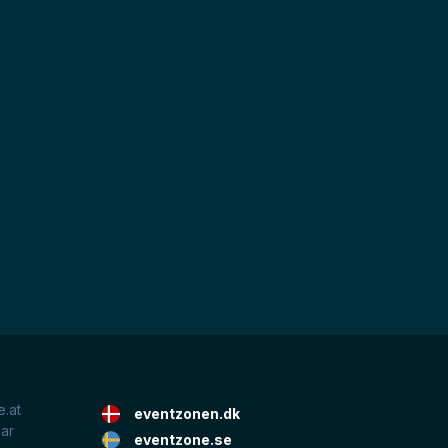
.at
eventzonen.dk
lar
eventzone.se