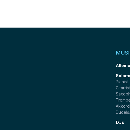
MUSI
Allein
Solom
Pianist
Gitarris
Saxoph
Trompe
Akkord
Dudels
DJs