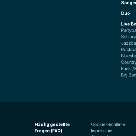
Sänge
Duo
Live B
Partyb
Schlag
Jazzb
Rockb
Bluesb
Countr
Funk-/
Big Ba
Häufig gestellte
Cookie-Richtlinie
Fragen (FAQ)
Impressum