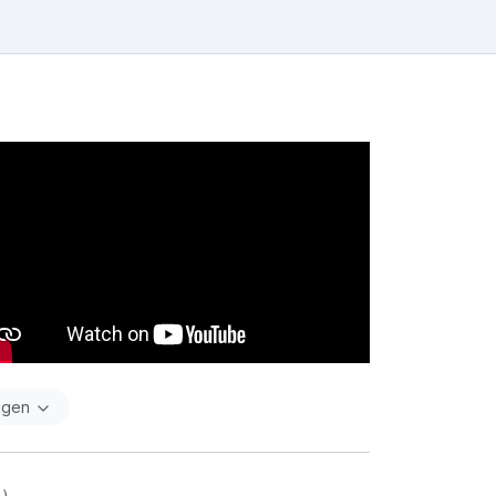
igen
 )