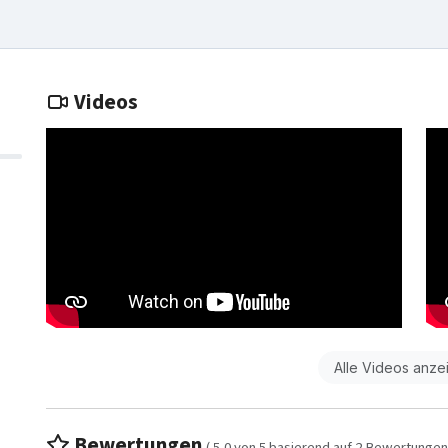
Videos
Alle Videos anze
Bewertungen
(
5,0
von
5
basierend auf
2
Bewertungen