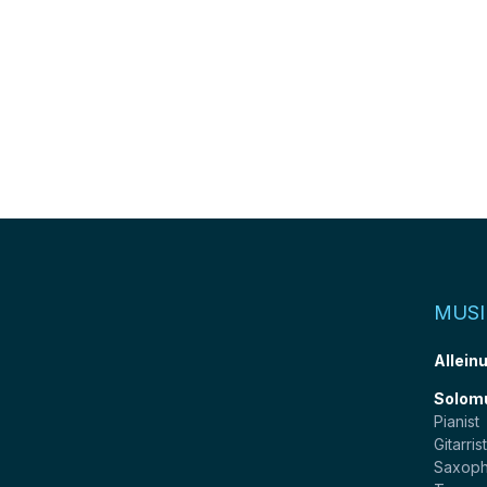
MUSI
Allein
Solom
Pianist
Gitarris
Saxoph