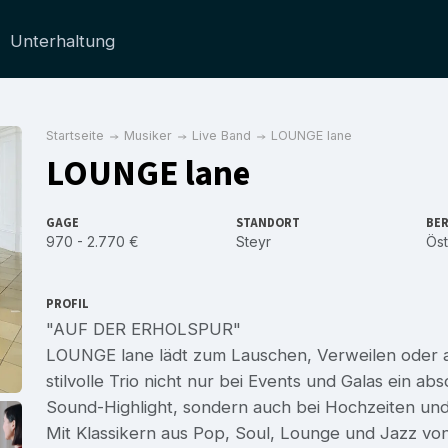
Unterhaltung
Startseite
Musiker
Live Band
LOUNGE lane
LOUNGE lane
GAGE
STANDORT
BER
970 - 2.770 €
Steyr
Öst
PROFIL
"AUF DER ERHOLSPUR"
LOUNGE lane lädt zum Lauschen, Verweilen oder au
stilvolle Trio nicht nur bei Events und Galas ein a
Sound-Highlight, sondern auch bei Hochzeiten und
Mit Klassikern aus Pop, Soul, Lounge und Jazz v