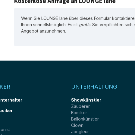
Kostenlose Anfrage an LOUNGE lane
Wenn Sie LOUNGE lane über dieses Formular kontaktiere
Ihnen schnellstmöglich. Es ist
gratis
. Sie verpflichten sich
Angebot anzunehmen.
KER
UNTERHALTUNG
unterhalter
Showkünstler
Zauberer
usiker
Komiker
Ballonkünstler
t
Clown
onist
Jongleur