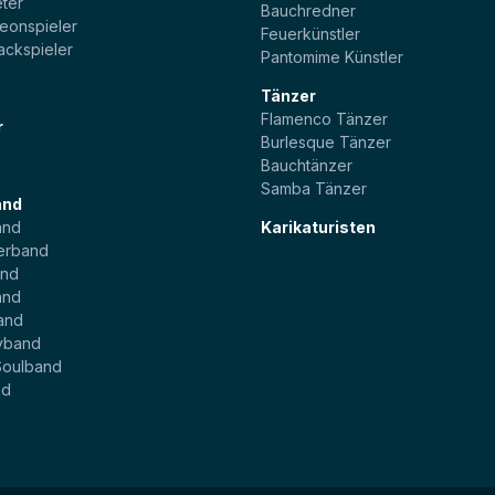
ter
Bauchredner
eonspieler
Feuerkünstler
ackspieler
Pantomime Künstler
Tänzer
Flamenco Tänzer
r
Burlesque Tänzer
Bauchtänzer
Samba Tänzer
and
and
Karikaturisten
erband
and
and
and
yband
Soulband
nd