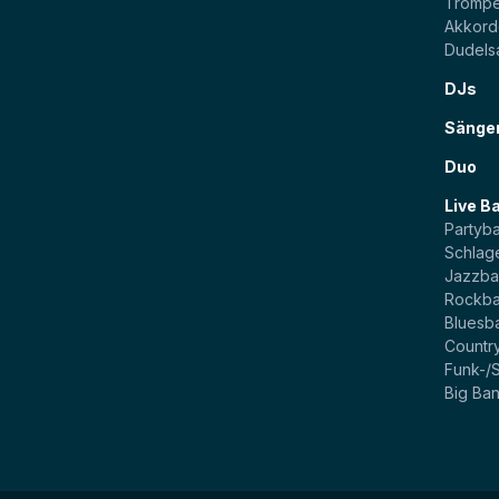
Trompe
Akkord
Dudels
DJs
Sänge
Duo
Live B
Partyb
Schlag
Jazzb
Rockb
Bluesb
Countr
Funk-/
Big Ba