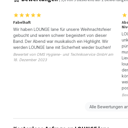
Fabelhaft
Abs
Niv
Wir haben LOUNGE lane für unsere Weihnachtsfeier
LOU
gebucht und waren schwer begeistert von dieser
unk
Band. Der Abend war musikalisch ein Highlight. Wir
pün
werden LOUNGE lane mit Sicherheit wieder buchen!
mus
Bewertet von OMS Hygiene- und Technikservice GmbH am
Lie
18. Dezember 2023
lou
der
kö
wei
pos
Bew
Alle Bewertungen a