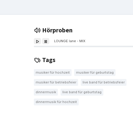
Hörproben
LOUNGE lane - MIX
Tags
musiker für hochzeit
musiker für geburtstag
musiker für betriebsfeier
live band für betriebsfeier
dinnermusik
live band für geburtstag
dinnermusik für hochzeit