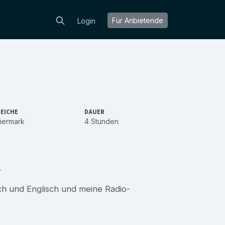
Für Anbietende
Login
EICHE
DAUER
iermark
4 Stunden
.
ch und Englisch und meine Radio-