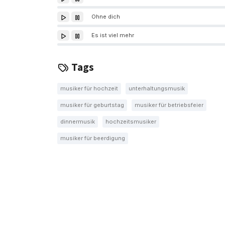
Ohne dich
Es ist viel mehr
Tags
musiker für hochzeit
unterhaltungsmusik
musiker für geburtstag
musiker für betriebsfeier
dinnermusik
hochzeitsmusiker
musiker für beerdigung