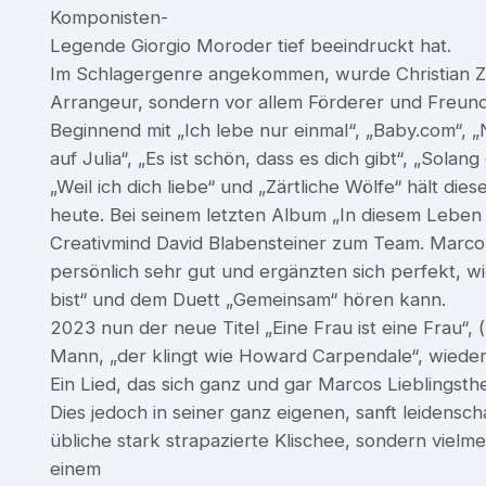
Komponisten-
Legende Giorgio Moroder tief beeindruckt hat.
Im Schlagergenre angekommen, wurde Christian Zi
Arrangeur, sondern vor allem Förderer und Freun
Beginnend mit „Ich lebe nur einmal“, „Baby.com“, „N
auf Julia“, „Es ist schön, dass es dich gibt“, „Solan
„Weil ich dich liebe“ und „Zärtliche Wölfe“ hält di
heute. Bei seinem letzten Album „In diesem Leben 
Creativmind David Blabensteiner zum Team. Marco
persönlich sehr gut und ergänzten sich perfekt, 
bist“ und dem Duett „Gemeinsam“ hören kann.
2023 nun der neue Titel „Eine Frau ist eine Frau“, 
Mann, „der klingt wie Howard Carpendale“, wieder
Ein Lied, das sich ganz und gar Marcos Lieblings
Dies jedoch in seiner ganz eigenen, sanft leidensch
übliche stark strapazierte Klischee, sondern viel
einem