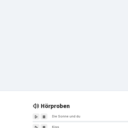
Hörproben
Die Sonne und du
Kiss