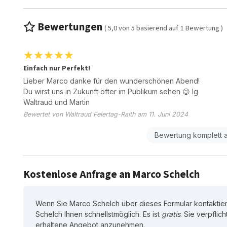
Bewertungen
(
5,0
von
5
basierend auf
1
Bewertung )
Einfach nur Perfekt!
Lieber Marco danke für den wunderschönen Abend!
Du wirst uns in Zukunft öfter im Publikum sehen 😉 lg
Waltraud und Martin
Bewertet von Waltraud Feiertag-Raith am 11. Juni 2024
Bewertung komplett 
Kostenlose Anfrage an Marco Schelch
Wenn Sie Marco Schelch über dieses Formular kontaktie
Schelch Ihnen schnellstmöglich. Es ist
gratis
. Sie verpflic
erhaltene Angebot anzunehmen.