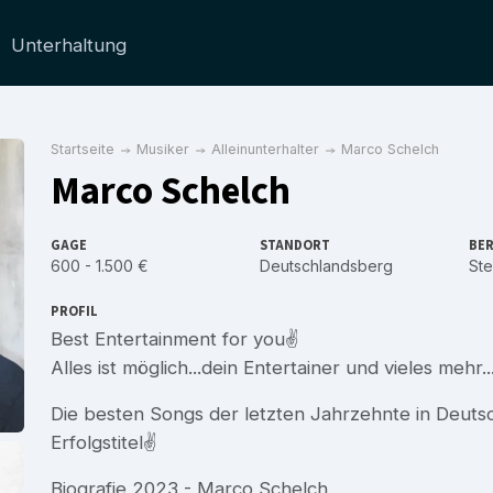
Unterhaltung
Startseite
Musiker
Alleinunterhalter
Marco Schelch
Marco Schelch
GAGE
STANDORT
BER
600 - 1.500 €
Deutschlandsberg
Ste
PROFIL
Best Entertainment for you✌️
Alles ist möglich...dein Entertainer und vieles mehr..
Die besten Songs der letzten Jahrzehnte in Deuts
Erfolgstitel✌️
Biografie 2023 - Marco Schelch