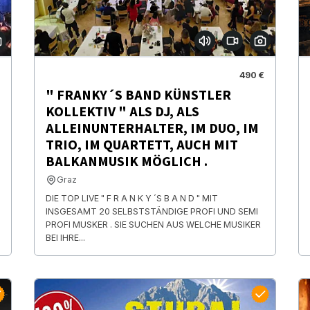
490 €
" FRANKY´S BAND KÜNSTLER
KOLLEKTIV " ALS DJ, ALS
ALLEINUNTERHALTER, IM DUO, IM
TRIO, IM QUARTETT, AUCH MIT
BALKANMUSIK MÖGLICH .
Graz
DIE TOP LIVE " F R A N K Y ´S B A N D " MIT
INSGESAMT 20 SELBSTSTÄNDIGE PROFI UND SEMI
PROFI MUSKER . SIE SUCHEN AUS WELCHE MUSIKER
BEI IHRE...