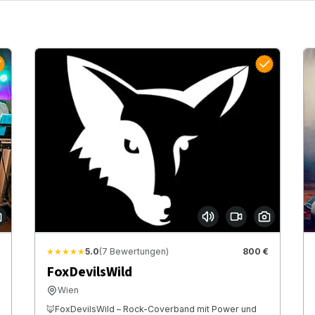
★★★★★
5.0
(7 Bewertungen)
800 €
FoxDevilsWild
Wien
🦊FoxDevilsWild – Rock-Coverband mit Power und