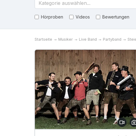
Kategorie auswählen...
Hörproben
Videos
Bewertungen
Startseite
Musiker
Live Band
Partyband
Stei