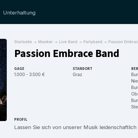
Unterhaltung
Startseite
Musiker
Live Band
Partyband
Passion Embra
Passion Embrace Band
GAGE
STANDORT
BER
1.000 - 3.500 €
Graz
Bu
Nie
Bu
Obe
Bu
Ste
PROFIL
Lassen Sie sich von unserer Musik leidenschaftlic