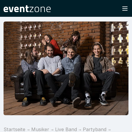
Startseite
Musiker
Live Band
Partyband