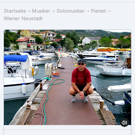
Startseite
Musiker
Solomusiker
Pianist
Wiener Neustadt