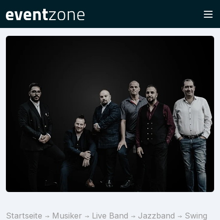
Startseite
Musiker
Live Band
Jazzband
Swing