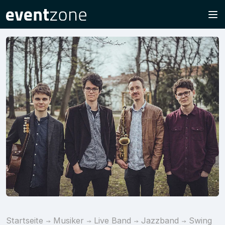
Startseite
Musiker
Live Band
Jazzband
Swing