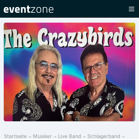
Startseite
Musiker
Live Band
Schlagerband