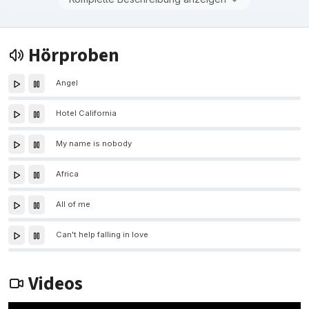
Hörproben
Angel
Hotel California
My name is nobody
Africa
All of me
Can't help falling in love
Videos