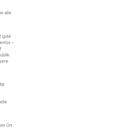
e alle
t gute
enlos –
f
ublik
nsere
Alt
elle
nem Ort