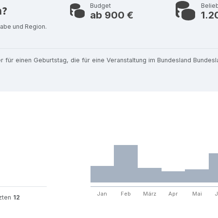
Budget
Belie
n?
ab 900 €
1.2
gabe und Region.
r für einen Geburtstag, die für eine Veranstaltung im Bundesland Bunde
Jan
Feb
März
Apr
Mai
J
tzten
12