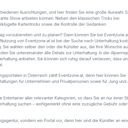
chiedenen Ausrichtungen, und hier finden Sie eine große Auswahl. Si
sante Show anbieten können. Neben den klassischen Tricks bei
lügelte Kartentricks sowie die Kontrolle der Gedanken.
tstag vorzubereiten und zu planen? Dann können Sie bei Eventzone.a
e Nutzung von Eventzone.at ist bei der Suche nach Unterhaltung kost
ag. Sie wählen selber den oder die Künstler aus, die Ihre Wünsche au
en Sie untereinander alle Details zur Unterhaltung. In der Alpenrep
terhaltung anbieten. Sie können sich ruhig darauf verlassen, dass u
t.
sportalen in Österreich zählt Eventzone.at, denn hier können Sie
staltungen für Unternehmen und Privatpersonen sowie für Jung und 
e Entertainer aller relevanter Kategorien, so dass Sie an nur einer St
erhaltung suchen – wohlgemerkt ohne eine zuzügliche Gebühr oder
gagentur, sondern ein Portal vor, denn hier sind die Künstler an ei