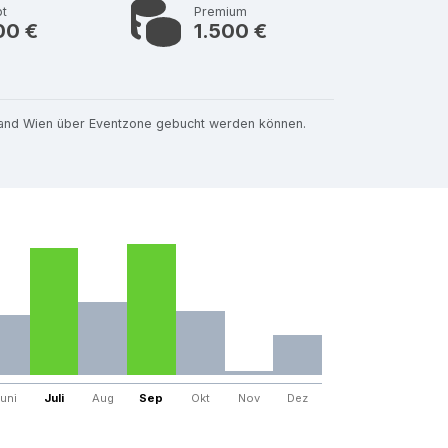
bt
Premium
00 €
1.500 €
sland Wien über Eventzone gebucht werden können.
uni
Juli
Aug
Sep
Okt
Nov
Dez