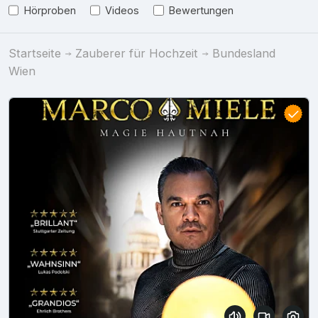
Hörproben
Videos
Bewertungen
Startseite
Zauberer für Hochzeit
Bundesland
Wien