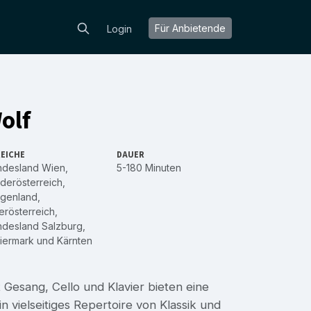
Für Anbietende
Login
olf
EICHE
DAUER
ndesland Wien
,
5-180 Minuten
derösterreich
,
rgenland
,
rösterreich
,
ndesland Salzburg
,
iermark
und
Kärnten
 Gesang, Cello und Klavier bieten eine
 vielseitiges Repertoire von Klassik und