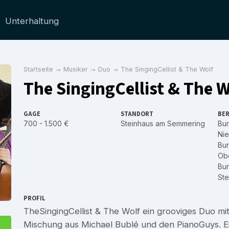
Unterhaltung
Startseite
Musiker
Duo
The SingingCellist & The Wolf
The SingingCellist & The W
GAGE
STANDORT
BER
700 - 1.500 €
Steinhaus am Semmering
Bu
Nie
Bu
Obe
Bu
Ste
PROFIL
TheSingingCellist & The Wolf ein grooviges Duo mit
Mischung aus Michael Bublé und den PianoGuys. Ein