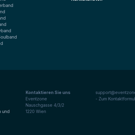
erband
and
and
and
yband
Soulband
nd
Kontaktieren Sie uns
support@eventzone
Eventzone
- Zum Kontaktformu
Nauschgasse 4/3/2
n und
1220
Wien