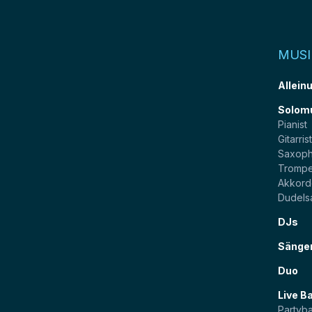
MUSI
Allein
Solom
Pianist
Gitarris
Saxoph
Trompe
Akkord
Dudels
DJs
Sänge
Duo
Live B
Partyb