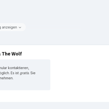
g anzeigen
& The Wolf
ular kontaktieren,
glich. Es ist
gratis
. Sie
zunehmen.