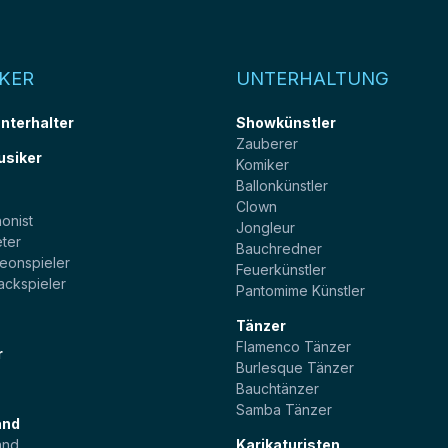
KER
UNTERHALTUNG
unterhalter
Showkünstler
Zauberer
usiker
Komiker
Ballonkünstler
t
Clown
onist
Jongleur
ter
Bauchredner
eonspieler
Feuerkünstler
ackspieler
Pantomime Künstler
Tänzer
Flamenco Tänzer
r
Burlesque Tänzer
Bauchtänzer
Samba Tänzer
and
and
Karikaturisten