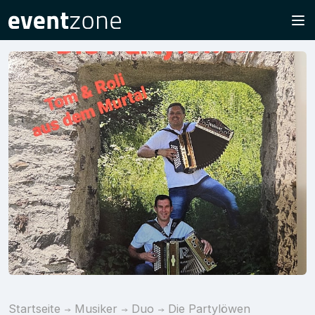
Startseite
Musiker
Duo
Die Partylöwen