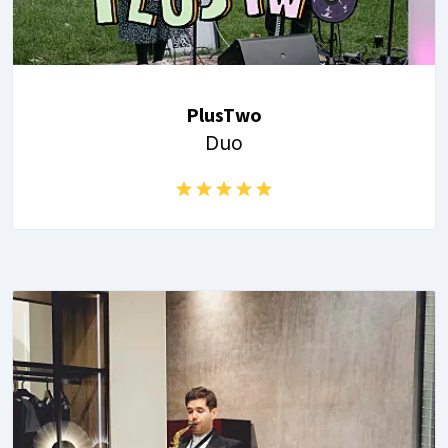
PlusTwo
Duo