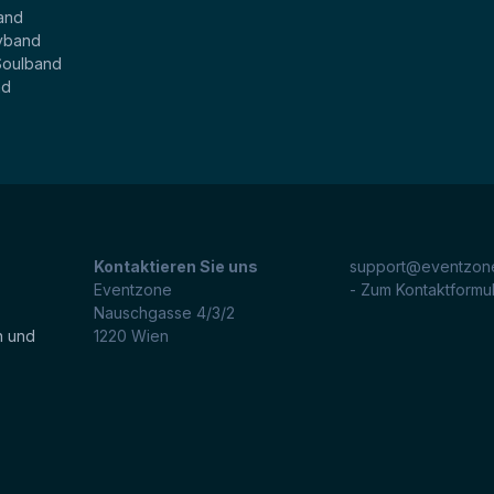
and
yband
Soulband
nd
Kontaktieren Sie uns
support@eventzone
Eventzone
- Zum Kontaktformu
Nauschgasse 4/3/2
n und
1220
Wien