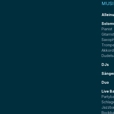
MUSI
Allein
Solom
Pianist
Gitarris
Saxoph
Trompe
Akkord
Dudels
DJs
Sänge
Duo
Live B
Partyb
Schlag
Jazzb
Rockb