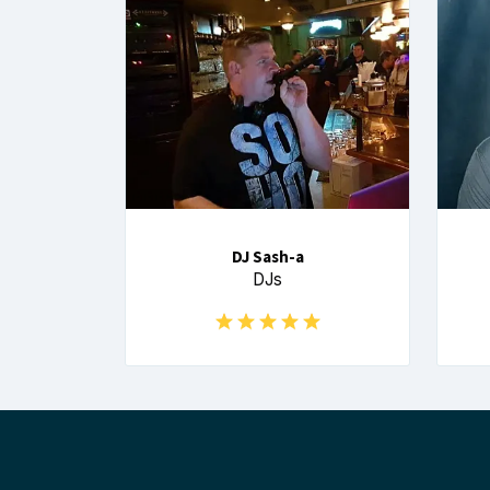
DJ Sash-a
DJs