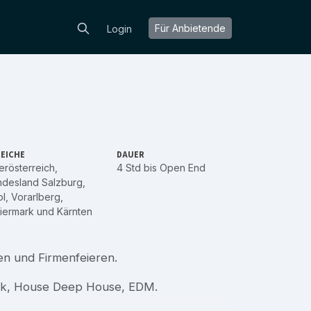
Für Anbietende
Login
EICHE
DAUER
rösterreich
,
4 Std bis Open End
ndesland Salzburg
,
ol
,
Vorarlberg
,
iermark
und
Kärnten
en und Firmenfeieren.
sik, House Deep House, EDM.