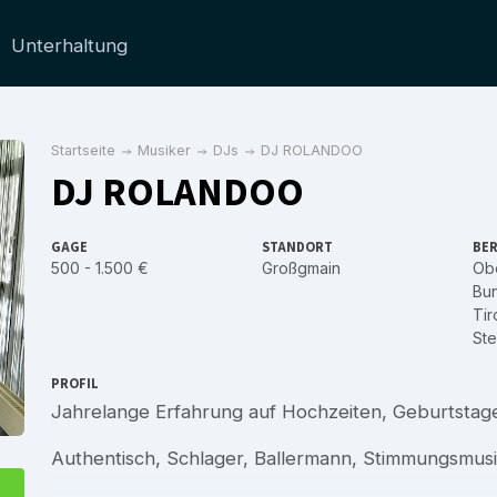
Unterhaltung
Startseite
Musiker
DJs
DJ ROLANDOO
DJ ROLANDOO
GAGE
STANDORT
BER
500 - 1.500 €
Großgmain
Obe
Bu
Tir
Ste
PROFIL
Jahrelange Erfahrung auf Hochzeiten, Geburtstag
Authentisch, Schlager, Ballermann, Stimmungsmu