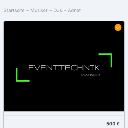
Startseite
Musiker
DJs
Adnet
500 €