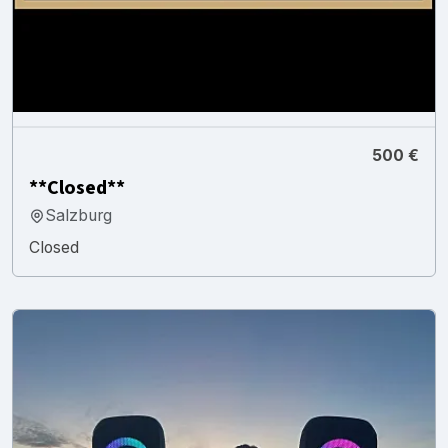
500 €
**Closed**
Salzburg
Closed