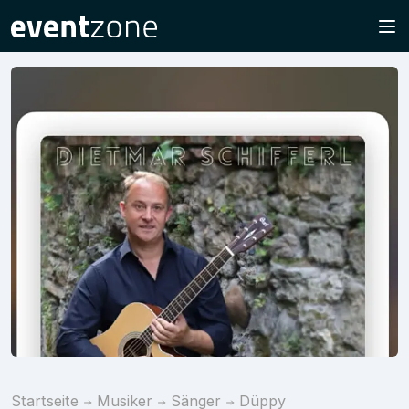
Startseite
Musiker
Sänger
Düppy