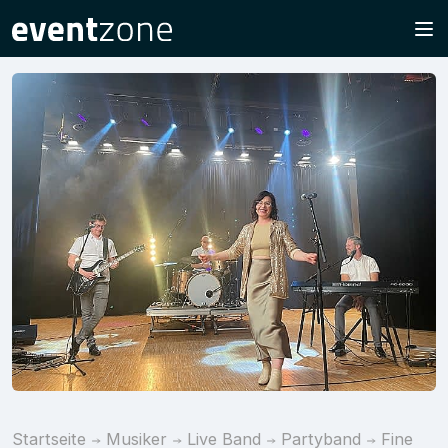
Startseite
Musiker
Live Band
Partyband
Fine