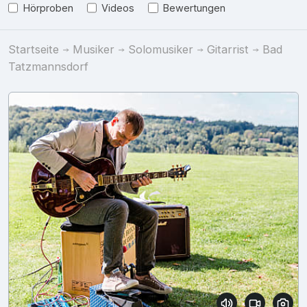
Hörproben
Videos
Bewertungen
Startseite
Musiker
Solomusiker
Gitarrist
Bad
Tatzmannsdorf