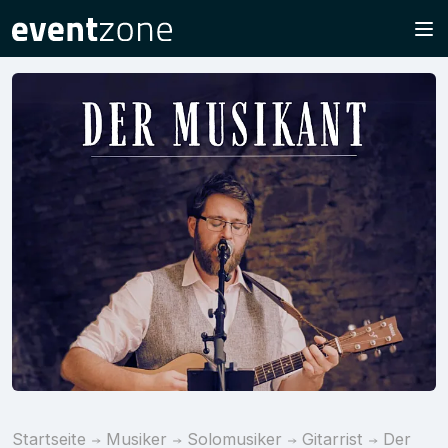
Startseite
Musiker
Solomusiker
Gitarrist
Der