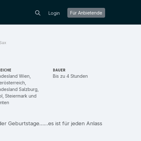
Für Anbietende
Login
Sax
EICHE
DAUER
ndesland Wien
,
Bis zu 4 Stunden
rösterreich
,
ndesland Salzburg
,
ol
,
Steiermark
und
nten
er Geburtstage……es ist für jeden Anlass