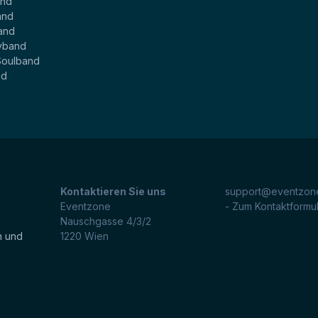
and
and
and
yband
Soulband
nd
Kontaktieren Sie uns
support@eventzone
Eventzone
- Zum Kontaktformu
Nauschgasse 4/3/2
n und
1220
Wien