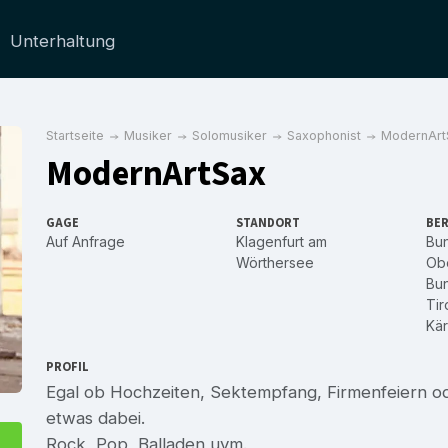
Unterhaltung
Startseite
Musiker
Solomusiker
Saxophonist
ModernArt
ModernArtSax
GAGE
STANDORT
BER
Auf Anfrage
Klagenfurt am
Bu
Wörthersee
Obe
Bu
Tir
Kär
PROFIL
Egal ob Hochzeiten, Sektempfang, Firmenfeiern od
etwas dabei.
Rock, Pop, Balladen uvm.