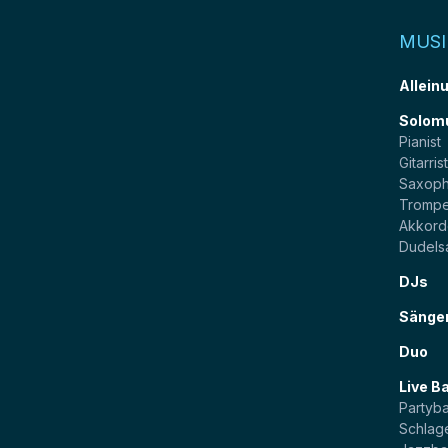
MUSI
Allein
Solom
Pianist
Gitarris
Saxoph
Trompe
Akkord
Dudels
DJs
Sänge
Duo
Live B
Partyb
Schlag