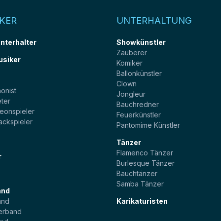
KER
UNTERHALTUNG
unterhalter
Showkünstler
Zauberer
usiker
Komiker
Ballonkünstler
t
Clown
onist
Jongleur
ter
Bauchredner
eonspieler
Feuerkünstler
ackspieler
Pantomime Künstler
Tänzer
Flamenco Tänzer
r
Burlesque Tänzer
Bauchtänzer
Samba Tänzer
and
and
Karikaturisten
erband