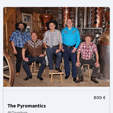
800 €
The Pyromantics
Dornbirn