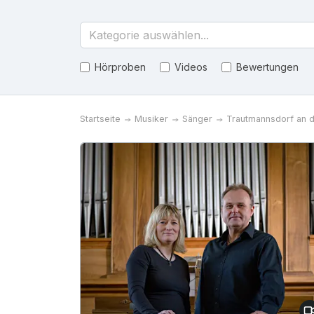
Kategorie auswählen...
Hörproben
Videos
Bewertungen
Startseite
Musiker
Sänger
Trautmannsdorf an d