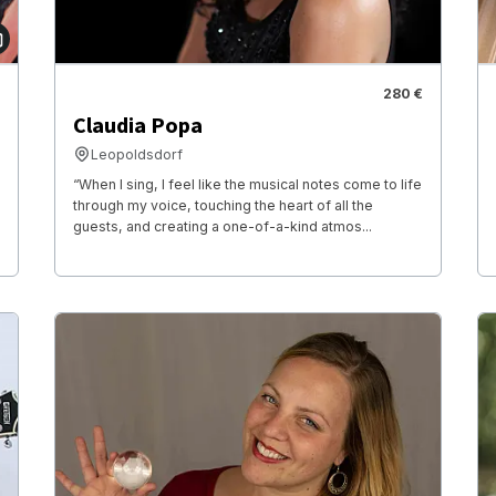
280 €
Claudia Popa
Leopoldsdorf
“When I sing, I feel like the musical notes come to life
through my voice, touching the heart of all the
guests, and creating a one-of-a-kind atmos...