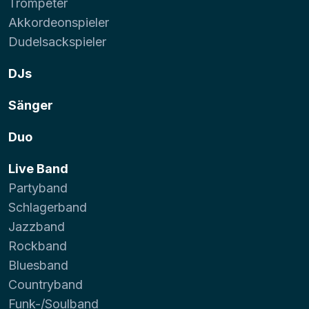
Trompeter
Akkordeonspieler
Dudelsackspieler
DJs
Sänger
Duo
Live Band
Partyband
Schlagerband
Jazzband
Rockband
Bluesband
Countryband
Funk-/Soulband