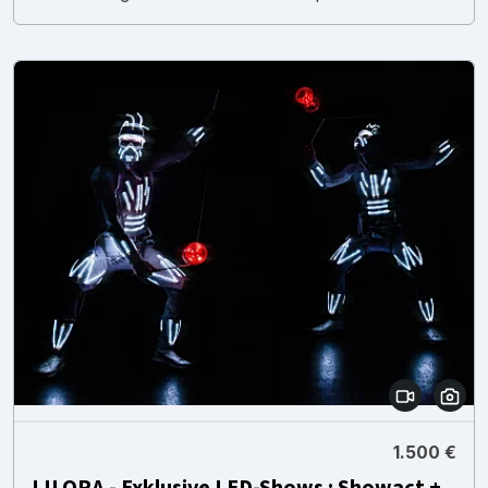
1.500 €
LILORA - Exklusive LED-Shows : Showact +