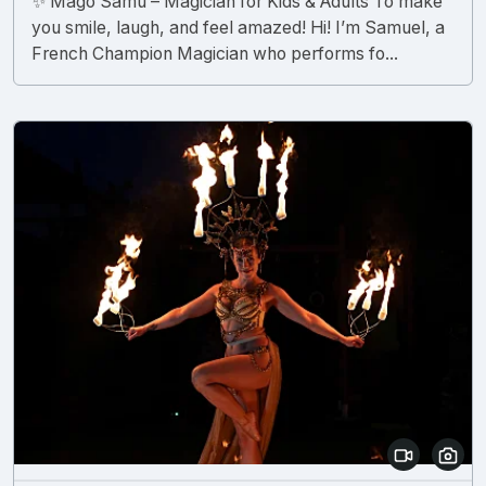
✨ Mago Samù – Magician for Kids & Adults To make
you smile, laugh, and feel amazed! Hi! I’m Samuel, a
French Champion Magician who performs fo...