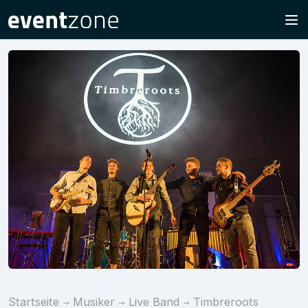
Startseite
Musiker
Live Band
Timbreroots