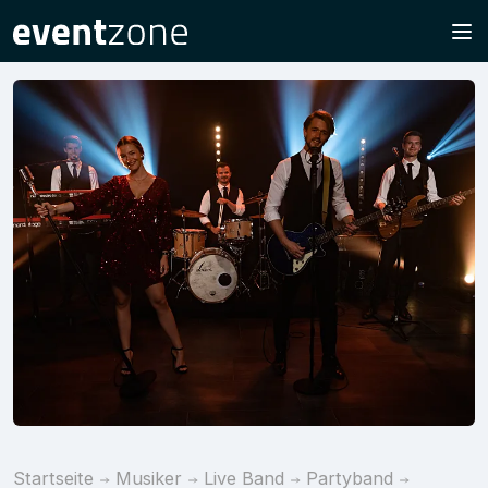
Startseite
Musiker
Live Band
Partyband